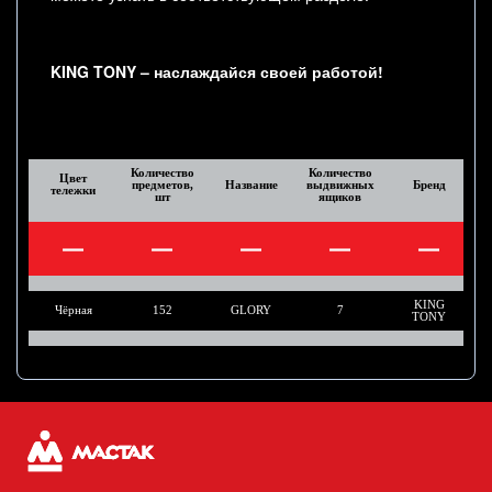
KING TONY – наслаждайся своей работой!
Количество
Количество
Цвет
предметов,
Название
выдвижных
Бренд
п
тележки
шт
ящиков
KING
Чёрная
152
GLORY
7
TONY