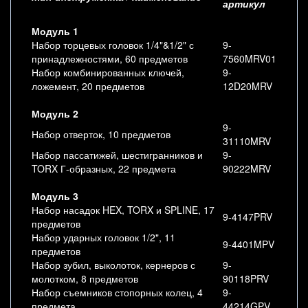
артикул
Модуль 1
Набор торцевых головок 1/4"&1/2" с
9-
принадлежностями, 60 предметов
7560MRV01
Набор комбинированных ключей,
9-
ложемент, 20 предметов
12D20MRV
Модуль 2
9-
Набор отверток, 10 предметов
31110MRV
Набор пассатижей, шестигранников и
9-
TORX Г-образных, 22 предмета
90222MRV
Модуль 3
Набор насадок HEX, TORX и SPLINE, 17
9-4147PRV
предметов
Набор ударных головок 1/2", 11
9-4401MPV
предметов
Набор зубил, выколоток, кернеров с
9-
молотком, 8 предметов
90118PRV
Набор съемников стопорных колец, 4
9-
предмета
44214GPV