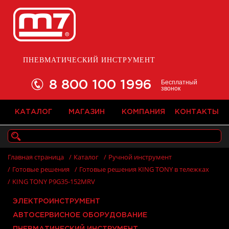
ПНЕВМАТИЧЕСКИЙ ИНСТРУМЕНТ
Бесплатный
8 800 100 1996
звонок
КАТАЛОГ
МАГАЗИН
КОМПАНИЯ
КОНТАКТЫ
Главная страница
/
Каталог
/
Ручной инструмент
/
Готовые решения
/
Готовые решения KING TONY в тележках
/
KING TONY P9G35-152MRV
ЭЛЕКТРОИНСТРУМЕНТ
АВТОСЕРВИСНОЕ ОБОРУДОВАНИЕ